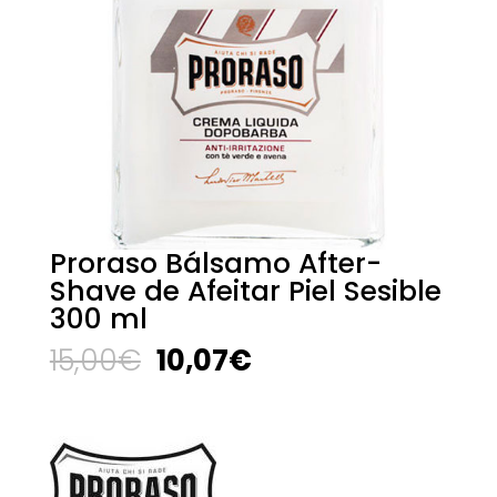
Proraso Bálsamo After-
Shave de Afeitar Piel Sesible
300 ml
El
El
15,00
€
10,07
€
precio
precio
original
actual
era:
es:
15,00€.
10,07€.