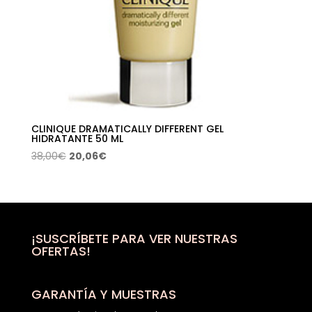
CLINIQUE DRAMATICALLY DIFFERENT GEL
HIDRATANTE 50 ML
El
El
38,00
€
20,06
€
precio
precio
original
actual
era:
es:
38,00€.
20,06€.
¡SUSCRÍBETE PARA VER NUESTRAS
OFERTAS!
GARANTÍA Y MUESTRAS