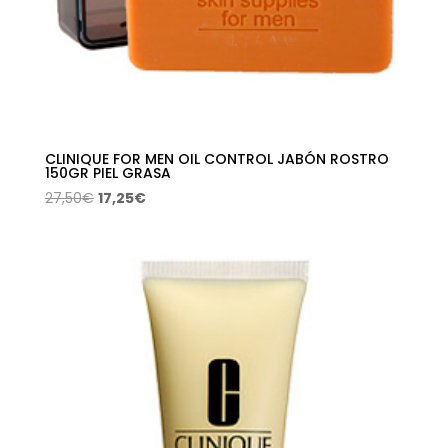
CLINIQUE FOR MEN OIL CONTROL JABÓN ROSTRO
150GR PIEL GRASA
El
El
27,50
€
17,25
€
precio
precio
original
actual
era:
es:
27,50€.
17,25€.