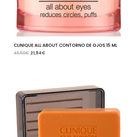
CLINIQUE ALL ABOUT CONTORNO DE OJOS 15 ML
El
El
45,50
€
21,84
€
precio
precio
original
actual
era:
es:
45,50€.
21,84€.