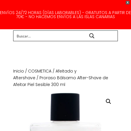
X
ENVÍOS 24/72 HORAS (DÍAS LABORABLES) - GRATUITOS A PARTIR DE
70€ - NO HACEMOS ENVÍOS A LAS ISLAS CANARIAS
Buscar...
Inicio
/
COSMETICA
/
Afeitado y
Aftershave
/ Proraso Bálsamo After-Shave de
Afeitar Piel Sesible 300 ml