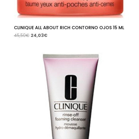
CLINIQUE ALL ABOUT RICH CONTORNO OJOS 15 ML
El
El
45,50
€
24,03
€
precio
precio
original
actual
era:
es:
45,50€.
24,03€.