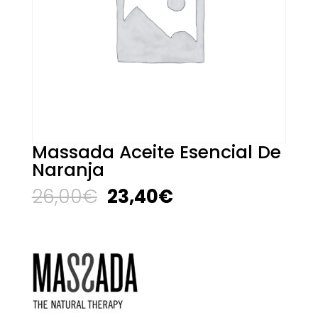
Massada Aceite Esencial De
Naranja
El
El
26,00
€
23,40
€
precio
precio
original
actual
era:
es:
26,00€.
23,40€.