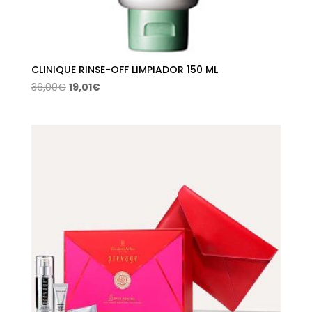
CLINIQUE RINSE-OFF LIMPIADOR 150 ML
El
El
36,00
€
19,01
€
precio
precio
original
actual
era:
es:
36,00€.
19,01€.