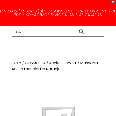
X
ENVÍOS 24/72 HORAS (DÍAS LABORABLES) - GRATUITOS A PARTIR DE
70€ - NO HACEMOS ENVÍOS A LAS ISLAS CANARIAS
Buscar...
Inicio
/
COSMETICA
/
Aceite Esencial
/ Massada
Aceite Esencial De Naranja