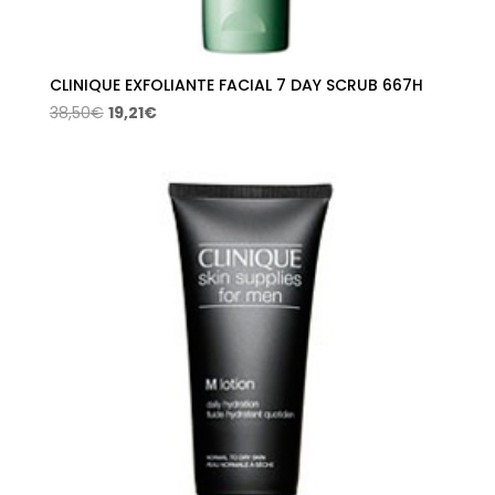
CLINIQUE EXFOLIANTE FACIAL 7 DAY SCRUB 667H
El
El
38,50
€
19,21
€
precio
precio
original
actual
era:
es:
38,50€.
19,21€.