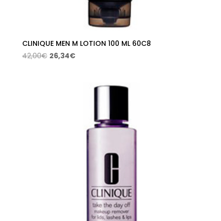
CLINIQUE MEN M LOTION 100 ML 60C8
El
El
42,00
€
26,34
€
precio
precio
original
actual
era:
es:
42,00€.
26,34€.