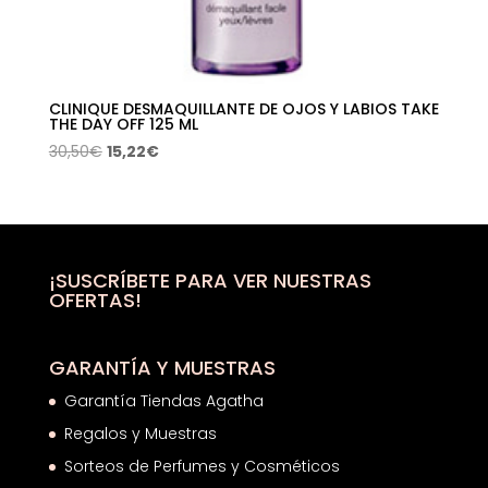
CLINIQUE DESMAQUILLANTE DE OJOS Y LABIOS TAKE
THE DAY OFF 125 ML
El
El
30,50
€
15,22
€
precio
precio
original
actual
era:
es:
30,50€.
15,22€.
¡SUSCRÍBETE PARA VER NUESTRAS
OFERTAS!
GARANTÍA Y MUESTRAS
Garantía Tiendas Agatha
Regalos y Muestras
Sorteos de Perfumes y Cosméticos