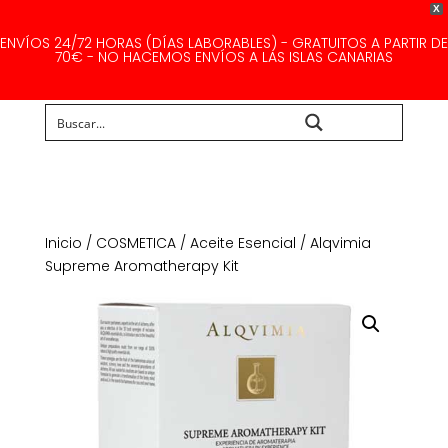
X
ENVÍOS 24/72 HORAS (DÍAS LABORABLES) - GRATUITOS A PARTIR DE
70€ - NO HACEMOS ENVÍOS A LAS ISLAS CANARIAS
Buscar...
Inicio
/
COSMETICA
/
Aceite Esencial
/ Alqvimia
Supreme Aromatherapy Kit