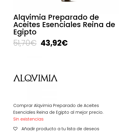
Alqvimia Preparado de
Aceites Esenciales Reina de
Egipto
El
El
51,70
€
43,92
€
precio
precio
original
actual
era:
es:
51,70€.
43,92€.
Comprar Alqvimia Preparado de Aceites
Esenciales Reina de Egipto al mejor precio.
Sin existencias
Añadir producto a tu lista de deseos