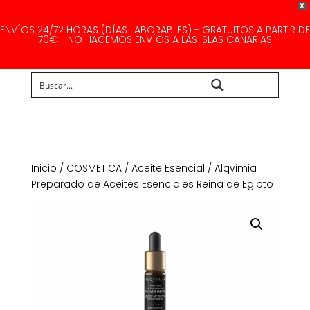
X
ENVÍOS 24/72 HORAS (DÍAS LABORABLES) - GRATUITOS A PARTIR DE
70€ - NO HACEMOS ENVÍOS A LAS ISLAS CANARIAS
Buscar...
Inicio
/
COSMETICA
/
Aceite Esencial
/ Alqvimia
Preparado de Aceites Esenciales Reina de Egipto