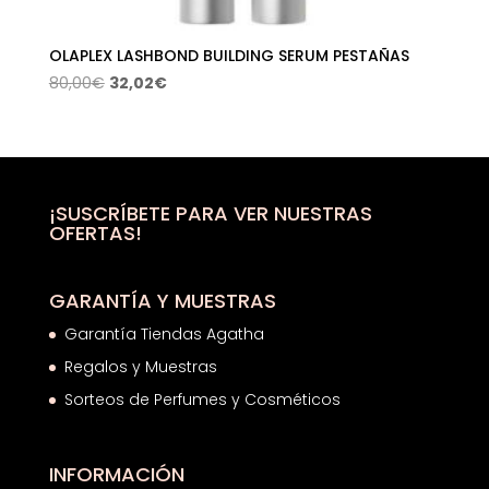
OLAPLEX LASHBOND BUILDING SERUM PESTAÑAS
El
El
80,00
€
32,02
€
precio
precio
original
actual
era:
es:
80,00€.
32,02€.
¡SUSCRÍBETE PARA VER NUESTRAS
OFERTAS!
GARANTÍA Y MUESTRAS
Garantía Tiendas Agatha
Regalos y Muestras
Sorteos de Perfumes y Cosméticos
INFORMACIÓN