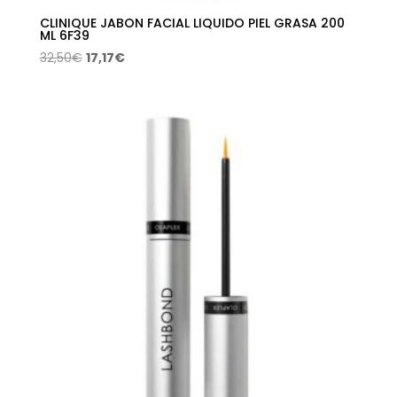
CLINIQUE JABON FACIAL LIQUIDO PIEL GRASA 200
ML 6F39
El
El
32,50
€
17,17
€
precio
precio
original
actual
era:
es:
32,50€.
17,17€.