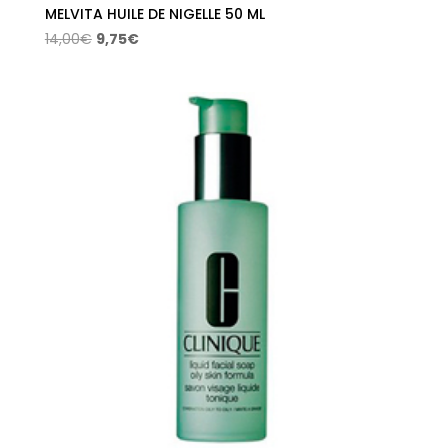
MELVITA HUILE DE NIGELLE 50 ML
El
El
14,00
€
9,75
€
precio
precio
original
actual
era:
es:
14,00€.
9,75€.