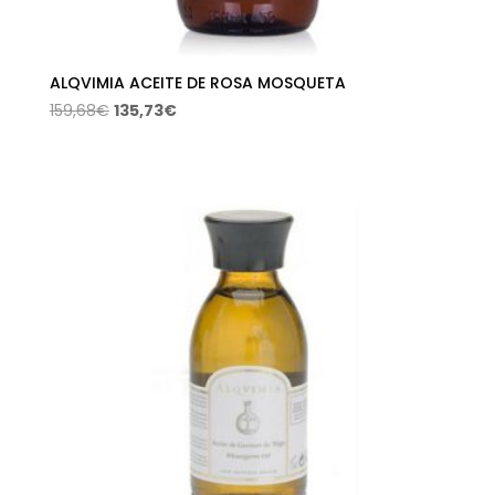
ALQVIMIA ACEITE DE ROSA MOSQUETA
El
El
159,68
€
135,73
€
precio
precio
original
actual
era:
es:
159,68€.
135,73€.