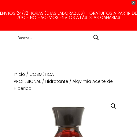
X
ENVÍOS 24/72 HORAS (DÍAS LABORABLES) - GRATUITOS A PARTIR DE
70€ - NO HACEMOS ENVÍOS A LAS ISLAS CANARIAS
Buscar...
Inicio
/
COSMÉTICA
PROFESIONAL
/
Hidratante
/ Alqvimia Aceite de
Hipérico