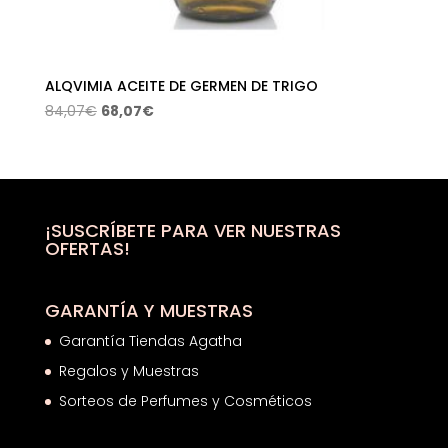
ALQVIMIA ACEITE DE GERMEN DE TRIGO
El
El
84,07
€
68,07
€
precio
precio
original
actual
era:
es:
84,07€.
68,07€.
¡SUSCRÍBETE PARA VER NUESTRAS
OFERTAS!
GARANTÍA Y MUESTRAS
Garantía Tiendas Agatha
Regalos y Muestras
Sorteos de Perfumes y Cosméticos