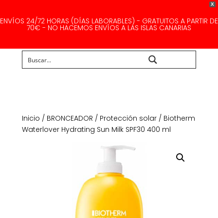
X
ENVÍOS 24/72 HORAS (DÍAS LABORABLES) - GRATUITOS A PARTIR DE
70€ - NO HACEMOS ENVÍOS A LAS ISLAS CANARIAS
Buscar...
Inicio
/
BRONCEADOR
/
Protección solar
/ Biotherm
Waterlover Hydrating Sun Milk SPF30 400 ml