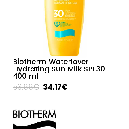
Biotherm Waterlover
Hydrating Sun Milk SPF30
400 ml
El
El
53,66
€
34,17
€
precio
precio
original
actual
era:
es:
53,66€.
34,17€.