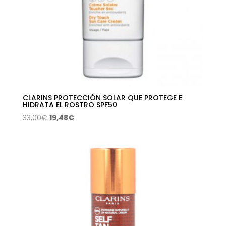
CLARINS PROTECCIÓN SOLAR QUE PROTEGE E
HIDRATA EL ROSTRO SPF50
El
El
33,00
€
19,48
€
precio
precio
original
actual
era:
es:
33,00€.
19,48€.