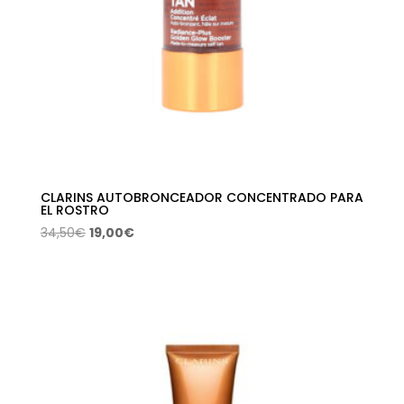
CLARINS AUTOBRONCEADOR CONCENTRADO PARA
EL ROSTRO
El
El
34,50
€
19,00
€
precio
precio
original
actual
era:
es:
34,50€.
19,00€.