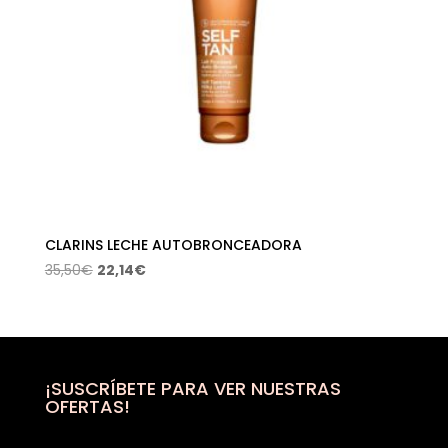
CLARINS LECHE AUTOBRONCEADORA
El
El
35,50
€
22,14
€
precio
precio
original
actual
era:
es:
35,50€.
22,14€.
¡SUSCRÍBETE PARA VER NUESTRAS
OFERTAS!