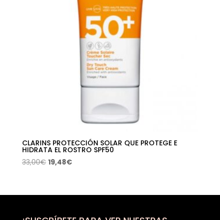
CLARINS PROTECCIÓN SOLAR QUE PROTEGE E
HIDRATA EL ROSTRO SPF50
El
El
33,00
€
19,48
€
precio
precio
original
actual
era:
es:
33,00€.
19,48€.