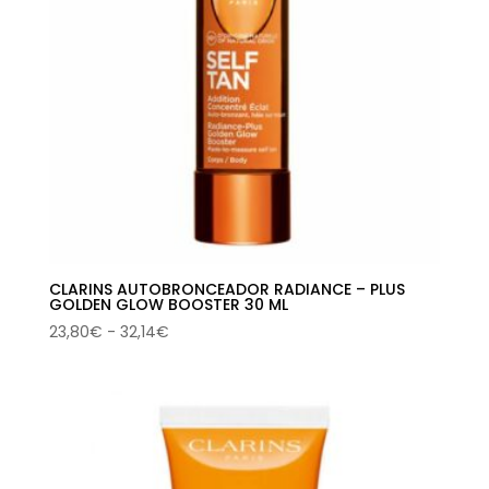
CLARINS AUTOBRONCEADOR RADIANCE – PLUS
GOLDEN GLOW BOOSTER 30 ML
Rango
23,80
€
-
32,14
€
de
precios:
desde
23,80€
hasta
32,14€