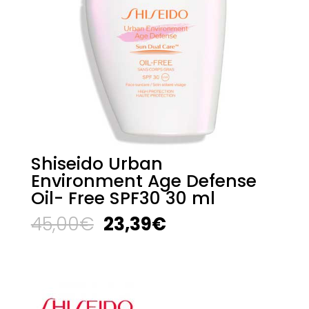
Shiseido Urban
Environment Age Defense
Oil- Free SPF30 30 ml
El
El
45,00
€
23,39
€
precio
precio
original
actual
era:
es:
45,00€.
23,39€.