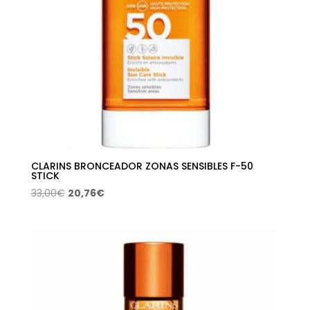
CLARINS BRONCEADOR ZONAS SENSIBLES F-50
STICK
El
El
33,00
€
20,76
€
precio
precio
original
actual
era:
es:
33,00€.
20,76€.