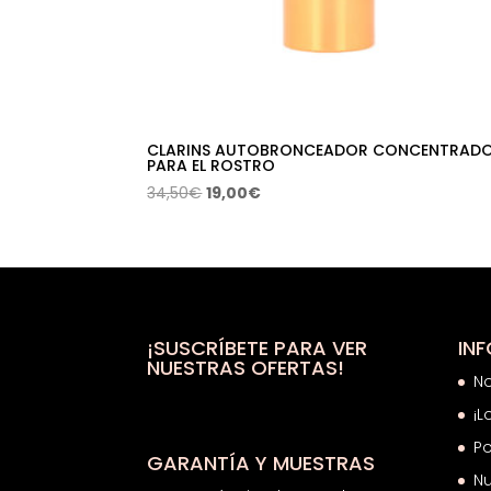
CLARINS AUTOBRONCEADOR CONCENTRAD
PARA EL ROSTRO
El
El
34,50
€
19,00
€
precio
precio
original
actual
era:
es:
34,50€.
19,00€.
¡SUSCRÍBETE PARA VER
IN
NUESTRAS OFERTAS!
N
¡L
Po
GARANTÍA Y MUESTRAS
Nu