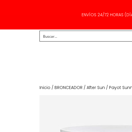
ENVÍOS 24/72 HORAS (DÍ
Inicio
/
BRONCEADOR
/
After Sun
/ Payot Sunn