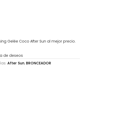
s:
9,95€.
ng Gelée Coco After Sun al mejor precio.
sta de deseos
ías:
After Sun
,
BRONCEADOR