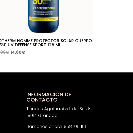
OTHERM HOMME PROTECTOR SOLAR CUERPO
F30 UV DEFENSE SPORT 125 ML
El
El
,00
€
14,80
€
precio
precio
original
actual
era:
es:
26,00€.
14,80€.
INFORMACIÓN DE
CONTACTO
Tiendas Agatha, Avd. del Sur, 8
18014 Granada
Llámanos ahora: 958 100 101