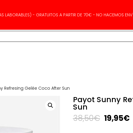
AS LABORABLES) - GRATUITOS A PARTIR DE 70€ - NO HACEMOS ENVÍ
y Refresing Gelée Coco After Sun
Payot Sunny Ref
Sun
El
E
38,50
€
19,95
€
precio
original