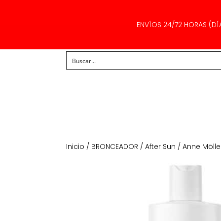
ENVÍOS 24/72 HORAS (DÍ
Inicio
/
BRONCEADOR
/
After Sun
/ Anne Mölle