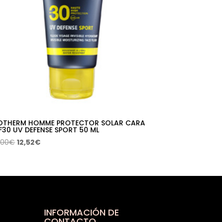
OTHERM HOMME PROTECTOR SOLAR CARA
F30 UV DEFENSE SPORT 50 ML
El
El
,00
€
12,52
€
precio
precio
original
actual
era:
es:
22,00€.
12,52€.
INFORMACIÓN DE
CONTACTO