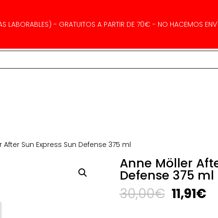
AS LABORABLES) - GRATUITOS A PARTIR DE 70€ - NO HACEMOS ENVÍ
r After Sun Express Sun Defense 375 ml
Anne Möller Aft
Defense 375 ml
El
El
30,00
€
11,91
€
precio
p
original
a