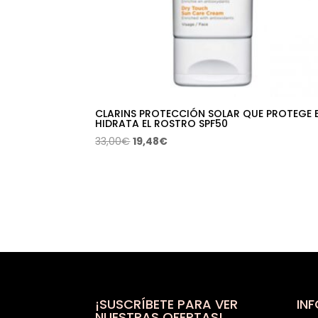
CLARINS PROTECCIÓN SOLAR QUE PROTEGE 
HIDRATA EL ROSTRO SPF50
El
El
33,00
€
19,48
€
precio
precio
original
actual
era:
es:
33,00€.
19,48€.
¡SUSCRÍBETE PARA VER
IN
NUESTRAS OFERTAS!