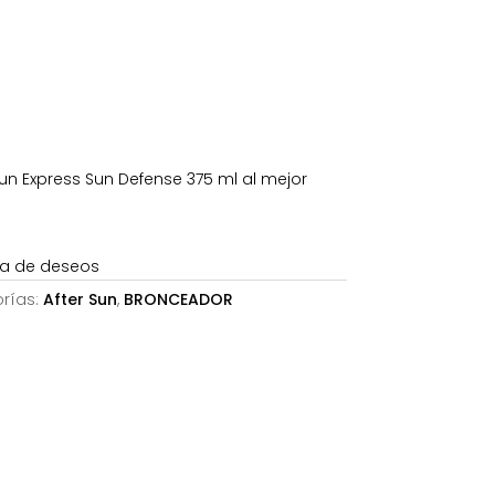
:
.
,91€.
un Express Sun Defense 375 ml al mejor
sta de deseos
rías:
After Sun
,
BRONCEADOR