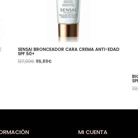
E
SENSAI BRONCEADOR CARA CREMA ANTI-EDAD
SPF 50+
El
El
137,00
€
95,89
€
precio
precio
original
actual
BI
SP
era:
es:
22
137,00€.
95,89€.
FORMACIÓN
MI CUENTA