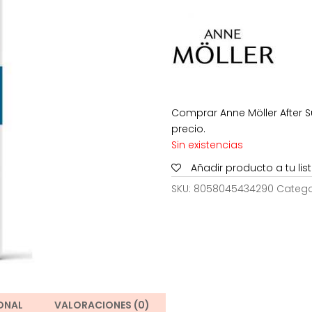
era:
es
30,00€
11
Comprar Anne Möller After S
precio.
Sin existencias
Añadir producto a tu li
SKU:
8058045434290
Catego
ONAL
VALORACIONES (0)