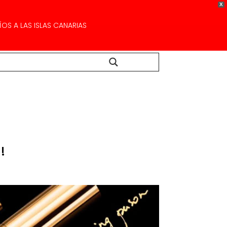
X
OS A LAS ISLAS CANARIAS
Buscar...
!