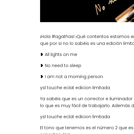
¡Hola #agathas! ¡Qué contentos estamos en
que por si no lo sabéis es una edición lim
❥ All lights on me
❥ No need to sleep
❥ I am not a morning person
ysl touche eclat edicion limitada
Ya sabéis que es un corrector e iluminador
lo que es muy fácil de trabajarlo. Además 
ysl touche eclat edicion limitada
El tono que tenemos es el número 2 que e