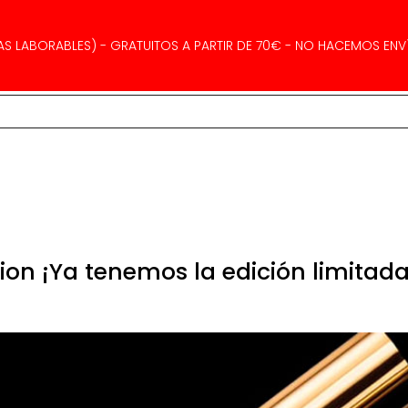
AS LABORABLES) - GRATUITOS A PARTIR DE 70€ - NO HACEMOS ENVÍ
ion ¡Ya tenemos la edición limitada