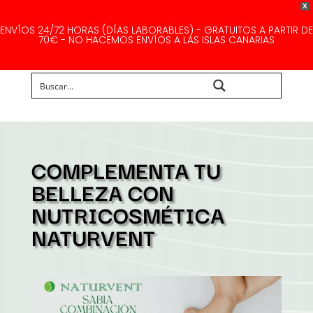
X
ENVÍOS 24/72 HORAS (DÍAS LABORABLES) - GRATUITOS A PARTIR DE
70€ - NO HACEMOS ENVÍOS A LAS ISLAS CANARIAS
Buscar...
COMPLEMENTA TU
BELLEZA CON
NUTRICOSMÉTICA
NATURVENT