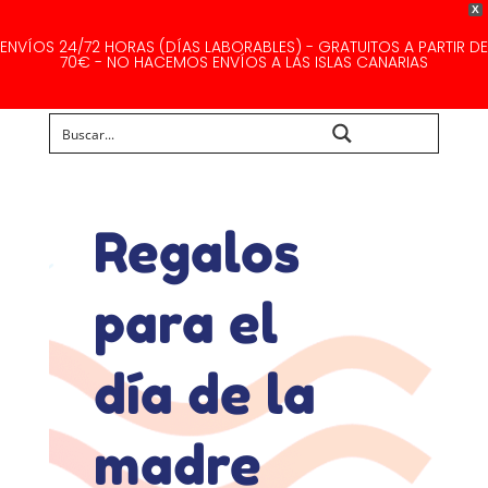
X
ENVÍOS 24/72 HORAS (DÍAS LABORABLES) - GRATUITOS A PARTIR DE
70€ - NO HACEMOS ENVÍOS A LAS ISLAS CANARIAS
Buscar...
Regalos
para el
día de la
madre