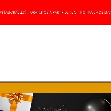
AS LABORABLES) - GRATUITOS A PARTIR DE 70€ - NO HACEMOS ENVÍ