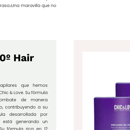
 grasa.¡Una maravilla que no
0º Hair
apilares que hemos
hic & Love. Su fórmula
combate de manera
lo, contribuyendo a su
ula desarrollada por
e está generando un
Su fórmula rica en 12