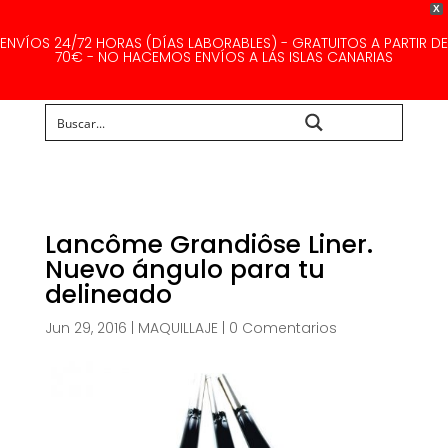
X
ENVÍOS 24/72 HORAS (DÍAS LABORABLES) - GRATUITOS A PARTIR DE
70€ - NO HACEMOS ENVÍOS A LAS ISLAS CANARIAS
Buscar...
Lancôme Grandiôse Liner.
Nuevo ángulo para tu
delineado
Jun 29, 2016
|
MAQUILLAJE
|
0 Comentarios