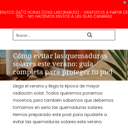
X
ENVÍOS 24/72 HORAS (DÍAS LABORABLES) - GRATUITOS A PARTIR DE
70€ - NO HACEMOS ENVÍOS A LAS ISLAS CANARIAS
Buscar...
Cómo evitar las quemaduras
solares este verano: guía
completa para proteger tu piel
Llega el verano y llega la época de mayor
radiación solar. Todos queremos ponernos
morenos, pero también sabemos que debemos
tomarnos en serio las quemaduras solares.
Hemos preparado este post para ayudarte a
evitar las quemaduras solares este verano.