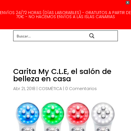
X
ENVÍOS 24/72 HORAS (DÍAS LABORABLES) - GRATUITOS A PARTIR DE
70€ - NO HACEMOS ENVÍOS A LAS ISLAS CANARIAS
Buscar...
Carita My C.L.E, el salón de
belleza en casa
Abr 21, 2018
|
COSMÉTICA
|
0 Comentarios