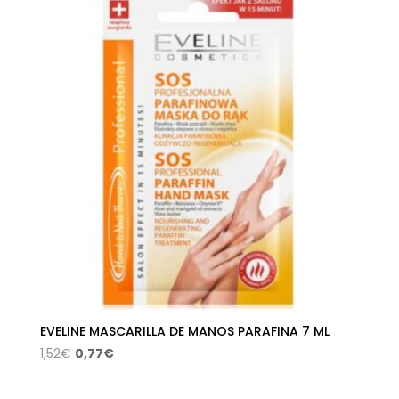
era:
es:
1,74€.
0,90€.
EVELINE MASCARILLA DE MANOS PARAFINA 7 ML
El
El
1,52
€
0,77
€
precio
precio
original
actual