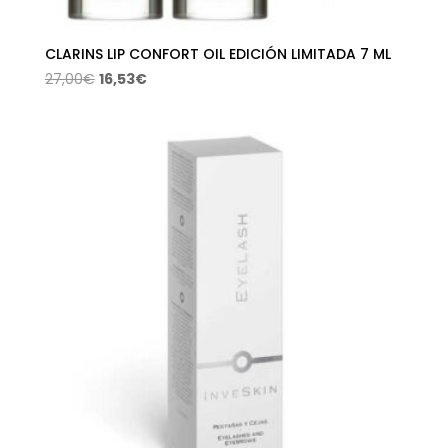
CLARINS LIP CONFORT OIL EDICIÓN LIMITADA 7 ML
El
El
27,00
€
16,53
€
precio
precio
original
actual
era:
es:
27,00€.
16,53€.