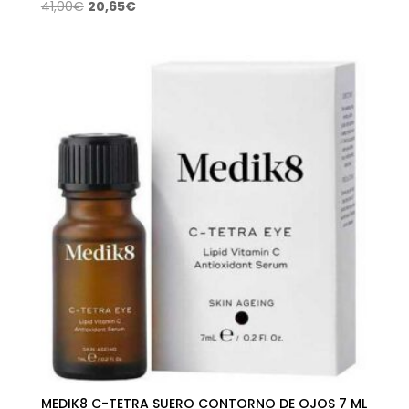
El
El
41,00
€
20,65
€
precio
precio
original
actual
era:
es:
41,00€.
20,65€.
MEDIK8 C-TETRA SUERO CONTORNO DE OJOS 7 ML