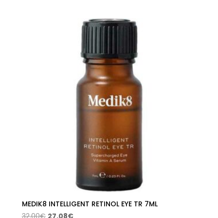
de
precios:
desde
17,34€
hasta
19,28€
MEDIK8 INTELLIGENT RETINOL EYE TR 7ML
El
El
32,00
€
27,08
€