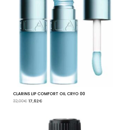
CLARINS LIP COMFORT OIL CRYO 00
El
El
32,00
€
17,62
€
precio
precio
original
actual
era:
es:
32,00€.
17,62€.