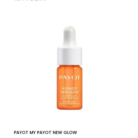
precio
precio
original
actual
era:
es:
32,00€.
27,08€.
PAYOT MY PAYOT NEW GLOW