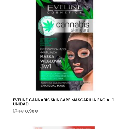
32,00€.
21,71€.
EVELINE CANNABIS SKINCARE MASCARILLA FACIAL 1
UNIDAD
El
El
1,74
€
0,90
€
precio
precio
original
actual