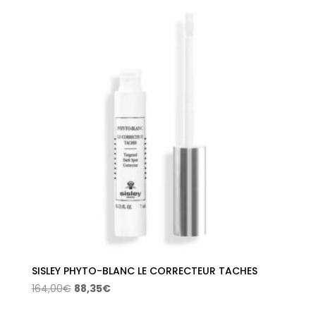
era:
es:
1,52€.
0,77€.
SISLEY PHYTO-BLANC LE CORRECTEUR TACHES
El
El
164,00
€
88,35
€
precio
precio