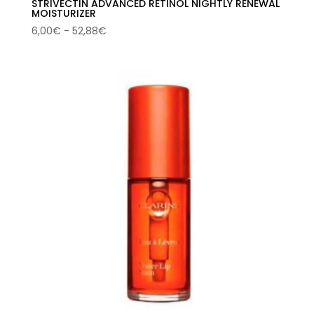
STRIVECTIN ADVANCED RETINOL NIGHTLY RENEWAL
MOISTURIZER
Rango
6,00
€
-
52,88
€
de
precios:
desde
6,00€
hasta
52,88€