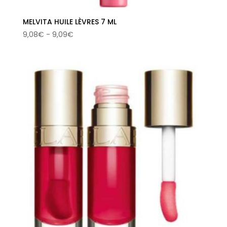
MELVITA HUILE LÈVRES 7 ML
Rango
9,08
€
-
9,09
€
de
precios:
desde
9,08€
hasta
9,09€