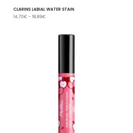
CLARINS LABIAL WATER STAIN
Rango
14,70
€
-
18,89
€
de
precios:
desde
14,70€
hasta
18,89€