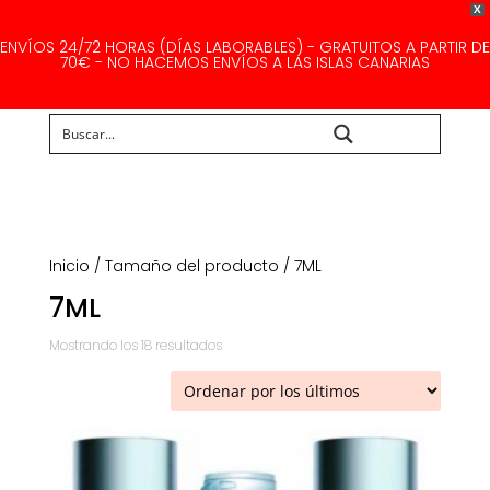
X
ENVÍOS 24/72 HORAS (DÍAS LABORABLES) - GRATUITOS A PARTIR DE
70€ - NO HACEMOS ENVÍOS A LAS ISLAS CANARIAS
Buscar...
Inicio
/ Tamaño del producto / 7ML
7ML
Ordenado
Mostrando los 18 resultados
por
los
últimos