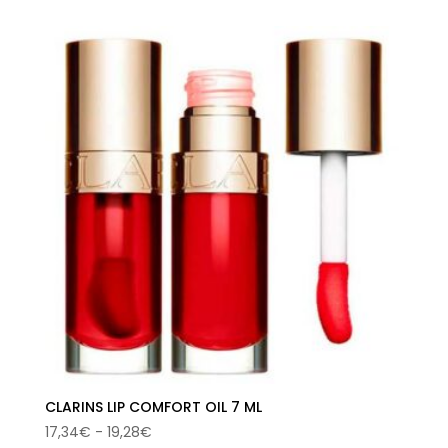
original
actual
era:
es:
23,00€.
11,59€.
CLARINS LIP COMFORT OIL 7 ML
Rango
17,34
€
-
19,28
€