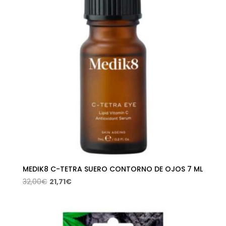
MEDIK8 C-TETRA SUERO CONTORNO DE OJOS 7 ML
El
El
32,00
€
21,71
€
precio
precio
original
actual
era:
es: