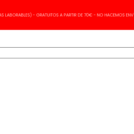
AS LABORABLES) - GRATUITOS A PARTIR DE 70€ - NO HACEMOS ENVÍ