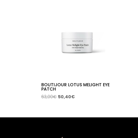
BOUTIJOUR LOTUS MELIGHT EYE
PATCH
El
El
63,00
€
50,40
€
precio
precio
original
actual
era:
es:
63,00€.
50,40€.