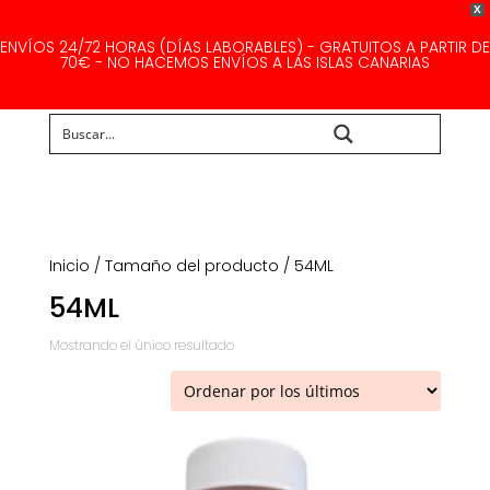
X
ENVÍOS 24/72 HORAS (DÍAS LABORABLES) - GRATUITOS A PARTIR DE
70€ - NO HACEMOS ENVÍOS A LAS ISLAS CANARIAS
Buscar...
Inicio
/ Tamaño del producto / 54ML
54ML
Mostrando el único resultado