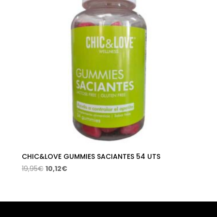
CHIC&LOVE GUMMIES SACIANTES 54 UTS
El
El
19,95
€
10,12
€
precio
precio
original
actual
era:
es:
19,95€.
10,12€.