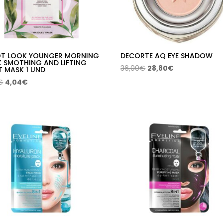
OT LOOK YOUNGER MORNING
DECORTE AQ EYE SHADOW
 SMOTHING AND LIFTING
El
El
36,00
€
28,80
€
T MASK 1 UND
precio
precio
El
El
€
4,04
€
original
actual
precio
precio
era:
es:
original
actual
36,00€.
28,80€.
era:
es:
9,00€.
4,04€.