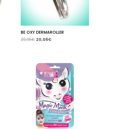
BE OXY DERMAROLLER
El
El
29,95
€
20,06
€
precio
precio
original
actual
era:
es:
29,95€.
20,06€.