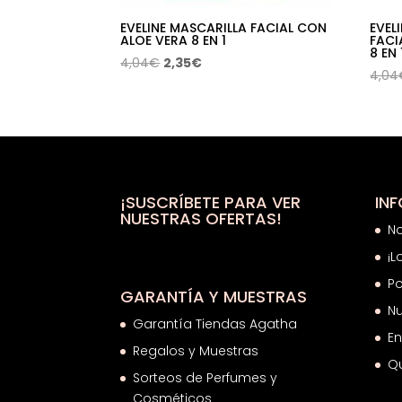
EVELINE MASCARILLA FACIAL CON
EVEL
ALOE VERA 8 EN 1
FACI
8 EN 
El
El
4,04
€
2,35
€
4,04
precio
precio
original
actual
era:
es:
4,04€.
2,35€.
¡SUSCRÍBETE PARA VER
IN
NUESTRAS OFERTAS!
N
¡L
Po
GARANTÍA Y MUESTRAS
Nu
Garantía Tiendas Agatha
En
Regalos y Muestras
Q
Sorteos de Perfumes y
Cosméticos