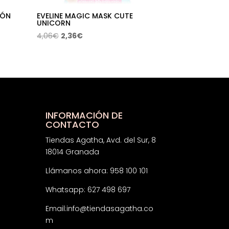
BÓN
EVELINE MAGIC MASK CUTE
UNICORN
El
El
4,06
€
2,36
€
precio
precio
original
actual
era:
es:
4,06€.
2,36€.
INFORMACIÓN DE
CONTACTO
Tiendas Agatha, Avd. del Sur, 8
18014 Granada
Llámanos ahora: 958 100 101
Whatsapp: 627 498 697
Email:
info@tiendasagatha.co
m