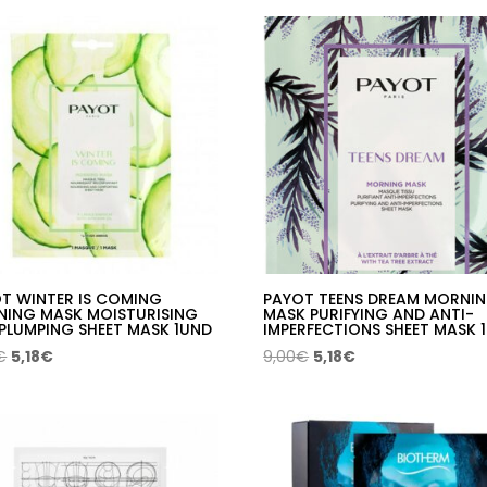
T WINTER IS COMING
PAYOT TEENS DREAM MORNI
ING MASK MOISTURISING
MASK PURIFYING AND ANTI-
PLUMPING SHEET MASK 1UND
IMPERFECTIONS SHEET MASK 
El
El
El
El
€
5,18
€
9,00
€
5,18
€
precio
precio
precio
precio
original
actual
original
actual
era:
es:
era:
es:
9,00€.
5,18€.
9,00€.
5,18€.