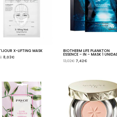
IJOUR X-LIFTING MASK
BIOTHERM LIFE PLANKTON
ESSENCE – IN – MASK 1 UNIDA
El
El
€
8,03
€
El
El
13,02
€
7,42
€
precio
precio
precio
precio
original
actual
original
actual
era:
es:
era:
es:
12,30€.
8,03€.
13,02€.
7,42€.