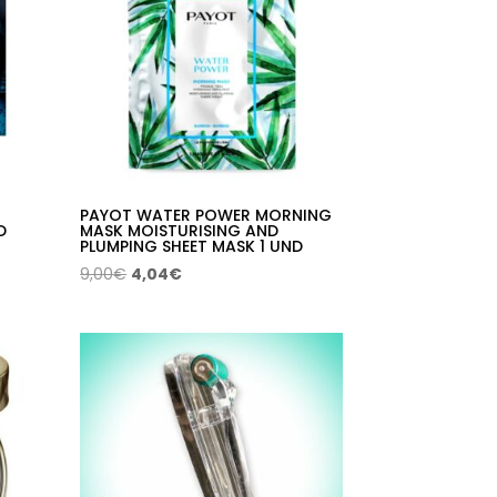
55,76€
PAYOT WATER POWER MORNING
D
MASK MOISTURISING AND
PLUMPING SHEET MASK 1 UND
El
El
9,00
€
4,04
€
precio
precio
original
actual
era:
es:
9,00€.
4,04€.