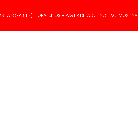
AS LABORABLES) - GRATUITOS A PARTIR DE 70€ - NO HACEMOS ENVÍ