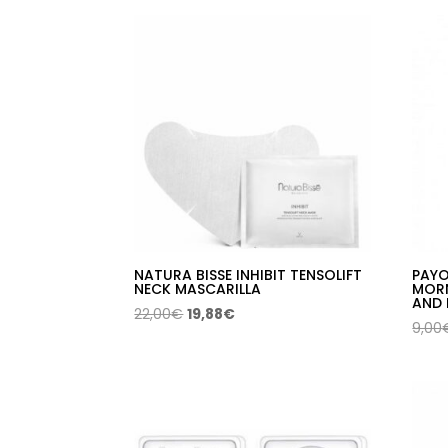
los
últimos
NATURA BISSE INHIBIT TENSOLIFT
PAYO
NECK MASCARILLA
MORN
AND 
El
El
22,00
€
19,88
€
9,00
precio
precio
original
actual
era:
es:
22,00€.
19,88€.