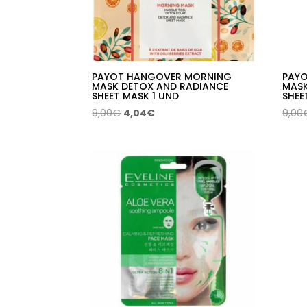
PAYOT HANGOVER MORNING
PAY
MASK DETOX AND RADIANCE
MASK
SHEET MASK 1 UND
SHEE
El
El
9,00
€
4,04
€
9,00
precio
precio
original
actual
era:
es:
9,00€.
4,04€.