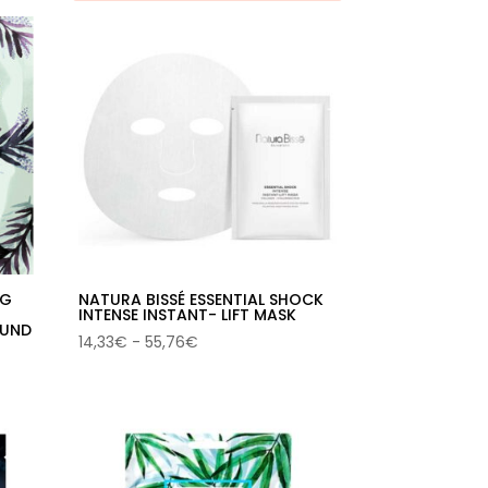
NG
NATURA BISSÉ ESSENTIAL SHOCK
INTENSE INSTANT- LIFT MASK
1UND
Rango
14,33
€
-
55,76
€
de
precios:
desde
14,33€
hasta