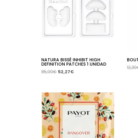
NATURA BISSÉ INHIBIT HIGH
BOUT
DEFINITION PATCHES 1 UNIDAD
12,30
El
El
85,00
€
52,27
€
precio
precio
original
actual
era:
es:
85,00€.
52,27€.