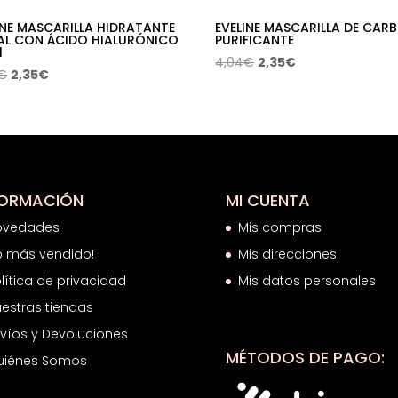
INE MASCARILLA HIDRATANTE
EVELINE MASCARILLA DE CAR
AL CON ÁCIDO HIALURÓNICO
PURIFICANTE
1
El
El
4,04
€
2,35
€
El
El
€
2,35
€
precio
precio
precio
precio
original
actual
original
actual
era:
es:
era:
es:
4,04€.
2,35€.
4,04€.
2,35€.
FORMACIÓN
MI CUENTA
ovedades
Mis compras
o más vendido!
Mis direcciones
lítica de privacidad
Mis datos personales
estras tiendas
víos y Devoluciones
MÉTODOS DE PAGO:
uiénes Somos