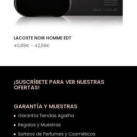
LACOSTE NOIR HOMME EDT
Rango
40,89
€
-
42,58
€
de
precios:
desde
40,89€
hasta
¡SUSCRÍBETE PARA VER NUESTRAS
OFERTAS!
42,58€
GARANTÍA Y MUESTRAS
Garantía Tiendas Agatha
Regalos y Muestras
Sorteos de Perfumes y Cosméticos