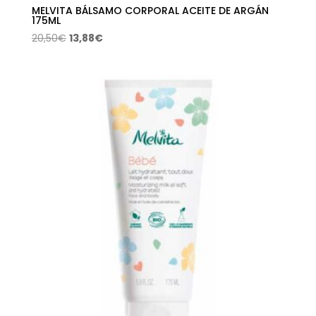
MELVITA BÁLSAMO CORPORAL ACEITE DE ARGÁN
175ML
El
El
20,50
€
13,88
€
precio
precio
original
actual
era:
es:
20,50€.
13,88€.