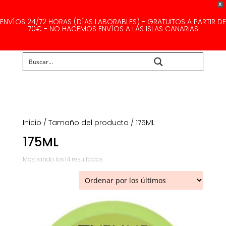
X
ENVÍOS 24/72 HORAS (DÍAS LABORABLES) - GRATUITOS A PARTIR DE
70€ - NO HACEMOS ENVÍOS A LAS ISLAS CANARIAS
Buscar...
Inicio
/ Tamaño del producto / 175ML
175ML
Ordenado
Mostrando los 14 resultados
por
los
últimos