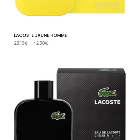
LACOSTE JAUNE HOMME
Rango
28,16
€
-
42,58
€
de
precios:
desde
28,16€
hasta
42,58€