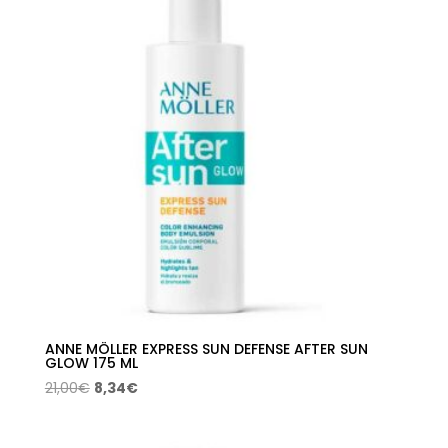
5,54€.
2,82€.
ANNE MÖLLER EXPRESS SUN DEFENSE AFTER SUN
GLOW 175 ML
El
El
21,00
€
8,34
€
precio
precio
original
actual