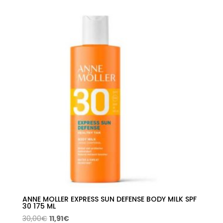
original
actual
era:
es:
32,00€.
12,71€.
ANNE MOLLER EXPRESS SUN DEFENSE BODY MILK SPF
30 175 ML
El
El
30,00
€
11,91
€