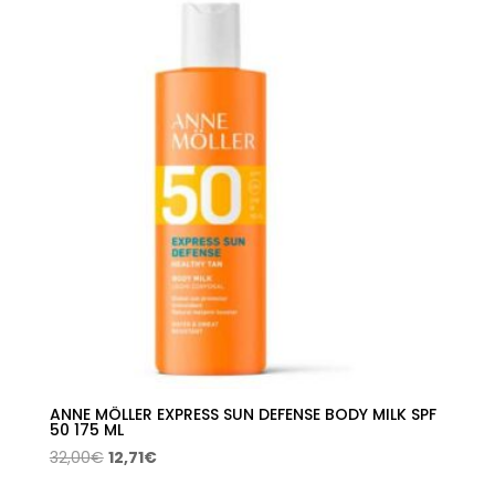
era:
es:
21,00€.
8,34€.
ANNE MÖLLER EXPRESS SUN DEFENSE BODY MILK SPF
50 175 ML
El
El
32,00
€
12,71
€
precio
precio