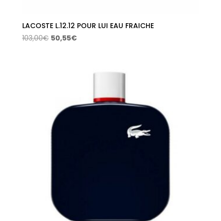
LACOSTE L.12.12 POUR LUI EAU FRAICHE
El
El
103,00
€
50,55
€
precio
precio
original
actual
era:
es:
103,00€.
50,55€.