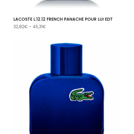
LACOSTE L.12.12 FRENCH PANACHE POUR LUI EDT
Rango
32,82
€
-
45,31
€
de
precios:
desde
32,82€
hasta
45,31€