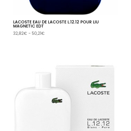
LACOSTE EAU DE LACOSTE L.12.12 POUR LIU
MAGNETIC EDT
Rango
32,82
€
-
50,21
€
de
precios:
desde
32,82€
hasta
50,21€