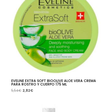
EVELINE EXTRA SOFT BIOOLIVE ALOE VERA CREMA
PARA ROSTRO Y CUERPO 175 ML
El
El
5,54
€
2,82
€
precio
precio
original
actual
era:
es: