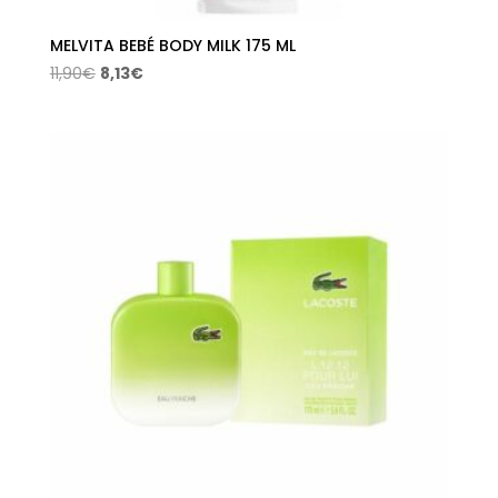
MELVITA BEBÉ BODY MILK 175 ML
El
El
11,90
€
8,13
€
precio
precio
original
actual
era:
es:
11,90€.
8,13€.