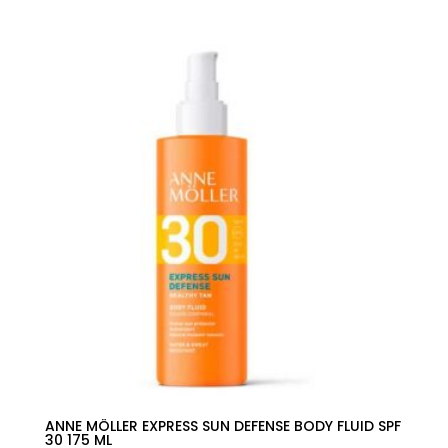
precio
precio
original
actual
era:
es:
30,00€.
11,91€.
ANNE MÖLLER EXPRESS SUN DEFENSE BODY FLUID SPF
30 175 ML