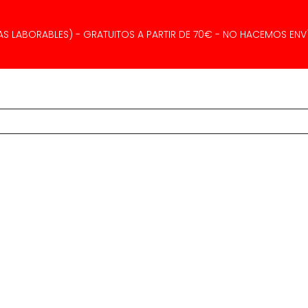
AS LABORABLES) - GRATUITOS A PARTIR DE 70€ - NO HACEMOS ENVÍ