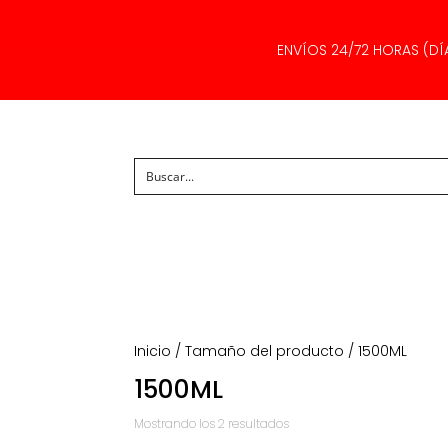
ENVÍOS 24/72 HORAS (DÍ
Inicio
/ Tamaño del producto / 1500ML
1500ML
Ordenado
Mostrando los 2 resultados
por