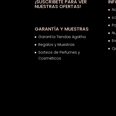
39,07€
¡SUSCRÍBETE PARA VER
IN
NUESTRAS OFERTAS!
N
¡L
Po
GARANTÍA Y MUESTRAS
Nu
Garantía Tiendas Agatha
En
Regalos y Muestras
Q
Sorteos de Perfumes y
Cosméticos