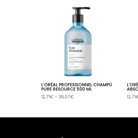
los
últimos
L’ORÉAL PROFESSIONNEL CHAMPÚ
L’OR
PURE RESOURCE 500 ML
ABSO
Rango
12,71
€
-
39,07
€
12,71
de
precios:
desde
12,71€
hasta