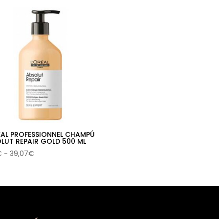
ÉAL PROFESSIONNEL CHAMPÚ
LUT REPAIR GOLD 500 ML
Rango
€
-
39,07
€
de
precios:
desde
12,71€
hasta