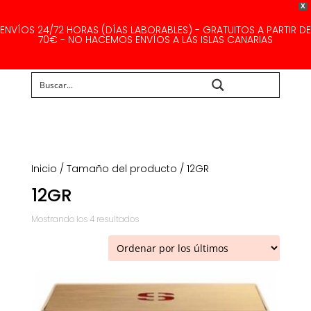
X
ENVÍOS 24/72 HORAS (DÍAS LABORABLES) - GRATUITOS A PARTIR DE
70€ - NO HACEMOS ENVÍOS A LAS ISLAS CANARIAS
Buscar...
Inicio
/ Tamaño del producto / 12GR
12GR
Ordenado
Mostrando los 4 resultados
por
los
últimos