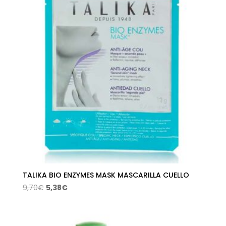
58,96€
hasta
59,90€
TALIKA BIO ENZYMES MASK MASCARILLA CUELLO
El
El
9,70
€
5,38
€
precio
precio
original
actual
era:
es: