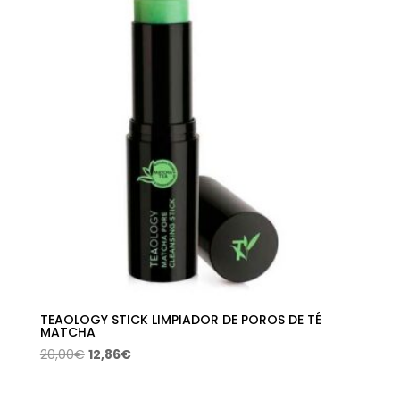
9,70€.
5,38€.
TEAOLOGY STICK LIMPIADOR DE POROS DE TÉ
MATCHA
El
El
20,00
€
12,86
€
precio
precio
original
actual