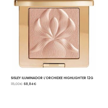
SISLEY ILUMINADOR L’ORCHIDEE HIGHLIGHTER 12G
El
El
115,00
€
68,84
€
precio
precio
original
actual
era:
es:
115,00€.
68,84€.