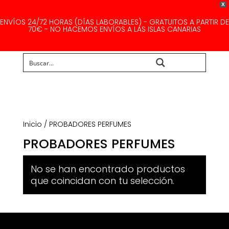
X
ENVÍOS 24/72 HORAS (DÍAS LABORABLES) - GRATUITOS A PARTIR DE
70€ - NO HACEMOS ENVÍOS A LAS ISLAS CANARIAS
Buscar...
Inicio
/ PROBADORES PERFUMES
PROBADORES PERFUMES
No se han encontrado productos
que coincidan con tu selección.