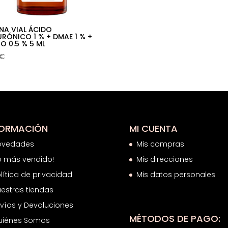
ENA VIAL ÁCIDO
URÓNICO 1 % + DMAE 1 % +
IO 0.5 % 5 ML
€
FORMACIÓN
MI CUENTA
ovedades
Mis compras
o más vendido!
Mis direcciones
lítica de privacidad
Mis datos personales
estras tiendas
víos y Devoluciones
MÉTODOS DE PAGO:
uiénes Somos