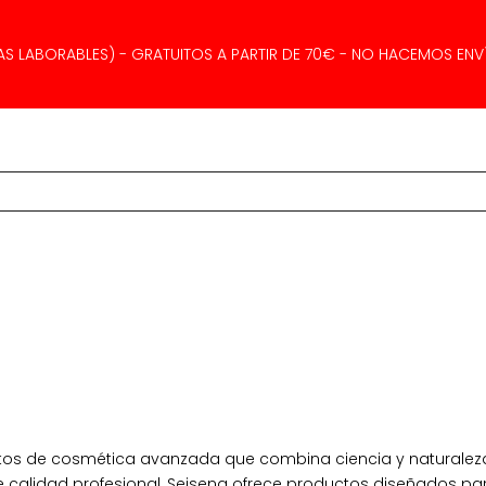
AS LABORABLES) - GRATUITOS A PARTIR DE 70€ - NO HACEMOS ENVÍ
os de cosmética avanzada que combina ciencia y naturaleza 
 calidad profesional, Seisena ofrece productos diseñados para