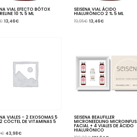
ENA VIAL EFECTO BÓTOX
SEISENA VIAL ÁCIDO
RELINE 10 % 5 ML
HIALURÓNICO 2 % 5 ML
El
El
El
El
€
13,46
€
19,95
€
13,46
€
precio
precio
precio
precio
original
actual
original
actual
era:
es:
era:
es:
19,95€.
13,46€.
19,95€.
13,46€.
ENA VIALES – 2 EXOSOMAS 5
SEISENA BEAUFILLER
 2 CÓCTEL DE VITAMINAS 5
MICRONEEDLING MICROINFUS
FACIAL + 4 VIALES DE ÁCIDO
HIALURÓNICO
El
El
0
€
43,98
€