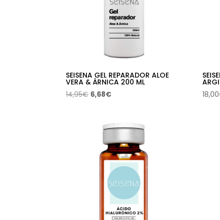
SEISENA GEL REPARADOR ALOE
SEIS
VERA & ÁRNICA 200 ML
ARGI
El
El
14,95
€
6,68
€
18,00
precio
precio
original
actual
era:
es:
14,95€.
6,68€.