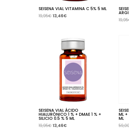
SEISENA VIAL VITAMINA C 5% 5 ML
SEIS
ARGI
El
El
19,95
€
13,46
€
19,95
precio
precio
original
actual
era:
es:
19,95€.
13,46€.
SEISENA VIAL ÁCIDO
SEIS
HIALURÓNICO 1 % + DMAE 1 % +
ML +
SILICIO 0.5 % 5 ML
ML
El
El
19,95
€
13,46
€
59,0