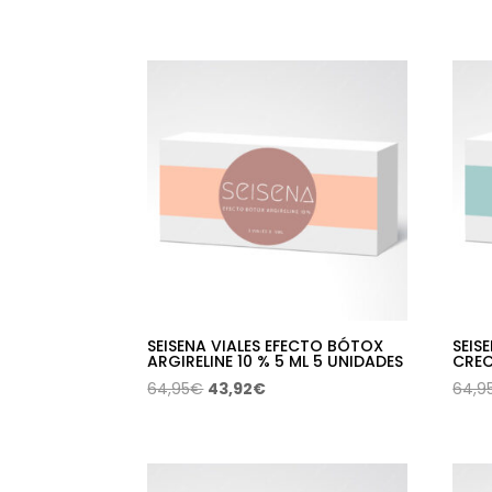
precio
precio
original
actual
era:
es:
19,95€.
13,46€.
SEISENA VIALES EFECTO BÓTOX
SEIS
ARGIRELINE 10 % 5 ML 5 UNIDADES
CREC
El
El
64,95
€
43,92
€
64,9
precio
precio
original
actual
era:
es:
64,95€.
43,92€.