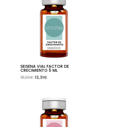
64,95€.
43,92€.
SEISENA VIAL FACTOR DE
CRECIMIENTO 5 ML
El
El
18,00
€
13,31
€
precio
precio
original
actual
era:
es:
18,00€.
13,31€.