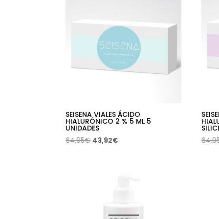
SEISENA VIALES ÁCIDO
SEIS
HIALURÓNICO 2 % 5 ML 5
HIAL
UNIDADES
SILI
El
El
64,95
€
43,92
€
64,9
precio
precio
original
actual
era:
es:
64,95€.
43,92€.