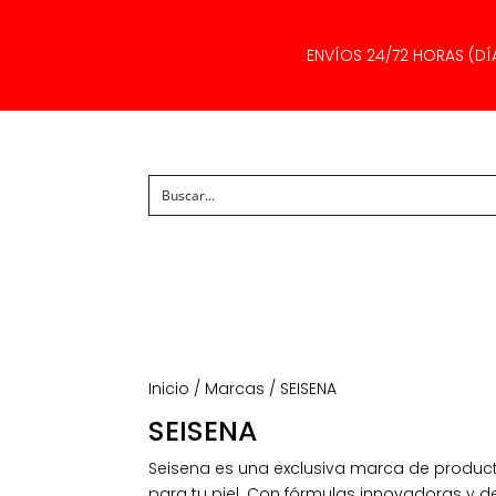
ENVÍOS 24/72 HORAS (DÍ
Inicio
/
Marcas
/ SEISENA
SEISENA
Seisena es una exclusiva marca de product
para tu piel. Con fórmulas innovadoras y de