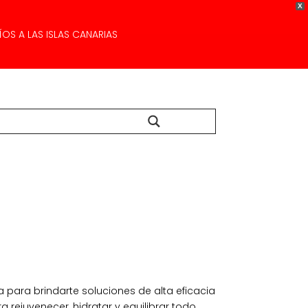
X
OS A LAS ISLAS CANARIAS
Buscar...
para brindarte soluciones de alta eficacia
 rejuvenecer, hidratar y equilibrar todo