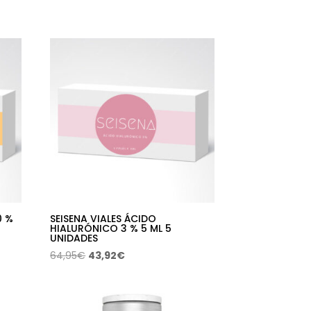
precio
precio
original
actual
era:
es:
64,95€.
43,92€.
0 %
SEISENA VIALES ÁCIDO
HIALURÓNICO 3 % 5 ML 5
UNIDADES
El
El
64,95
€
43,92
€
precio
precio
original
actual
era:
es: