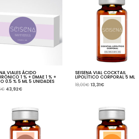
ENA VIALES ÁCIDO
SEISENA VIAL COCKTAIL
URÓNICO 1 % + DMAE 1 % +
LIPOLÍTICO CORPORAL 5 ML
CIO 0.5 % 5 ML 5 UNIDADES
El
El
18,00
€
13,31
€
El
El
5
€
43,92
€
precio
precio
precio
precio
original
actual
original
actual
era:
es:
era:
es:
18,00€.
13,31€.
64,95€.
43,92€.