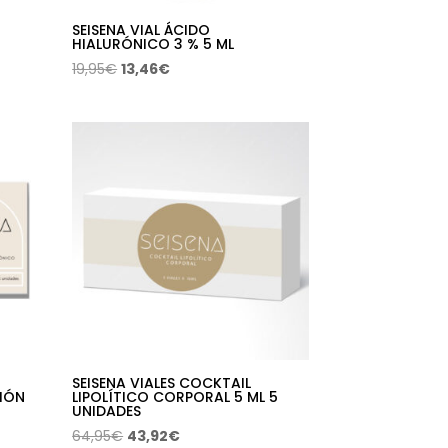
SEISENA VIAL ÁCIDO
HIALURÓNICO 3 % 5 ML
El
El
19,95
€
13,46
€
precio
precio
original
actual
era:
es:
19,95€.
13,46€.
SEISENA VIALES COCKTAIL
IÓN
LIPOLÍTICO CORPORAL 5 ML 5
UNIDADES
El
El
64,95
€
43,92
€