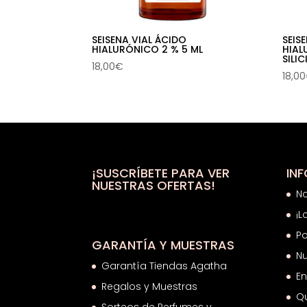
SEISENA VIAL ÁCIDO
SEIS
HIALURÓNICO 2 % 5 ML
HIAL
SILIC
18,00
€
18,00
¡SUSCRÍBETE PARA VER
IN
NUESTRAS OFERTAS!
N
¡L
Po
GARANTÍA Y MUESTRAS
Nu
Garantía Tiendas Agatha
En
Regalos y Muestras
Q
Sorteos de Perfumes y