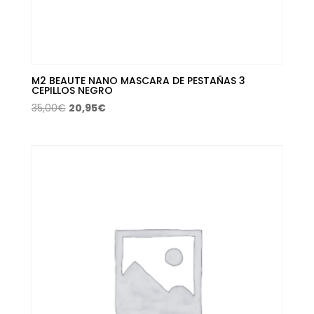
M2 BEAUTE NANO MASCARA DE PESTAÑAS 3
CEPILLOS NEGRO
El
El
35,00
€
20,95
€
precio
precio
original
actual
era:
es:
35,00€.
20,95€.