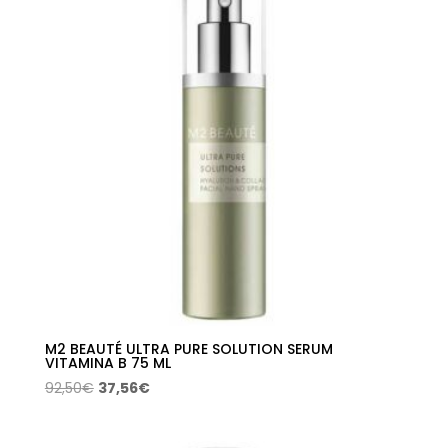
92,50€.
37,56€.
M2 BEAUTÉ ULTRA PURE SOLUTION SERUM
VITAMINA B 75 ML
El
El
92,50
€
37,56
€
precio
precio
original
actual