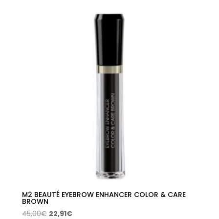
original
actual
era:
es:
140,00€.
89,90€.
M2 BEAUTÉ EYEBROW ENHANCER COLOR & CARE
BROWN
El
El
45,00
€
22,91
€