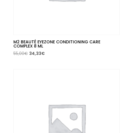
M2 BEAUTÉ EYEZONE CONDITIONING CARE
COMPLEX 8 ML
El
El
55,00
€
34,33
€
precio
precio
original
actual
era:
es:
55,00€.
34,33€.