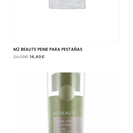
M2 BEAUTE PEINE PARA PESTAÑAS
El
El
24,00
€
14,40
€
precio
precio
original
actual
era:
es:
24,00€.
14,40€.