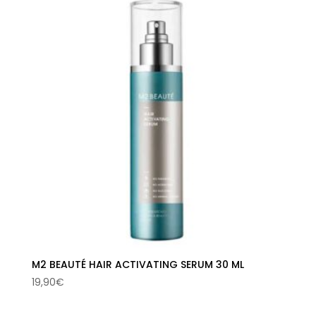
era:
es:
92,50€.
37,56€.
M2 BEAUTÉ HAIR ACTIVATING SERUM 30 ML
19,90
€