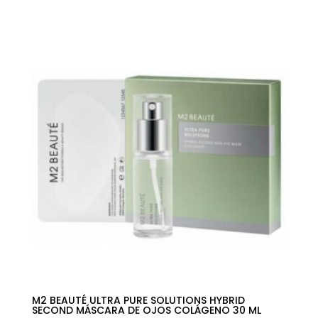
precio
precio
original
actual
era:
es:
45,00€.
22,91€.
M2 BEAUTÉ ULTRA PURE SOLUTIONS HYBRID
SECOND MÁSCARA DE OJOS COLÁGENO 30 ML