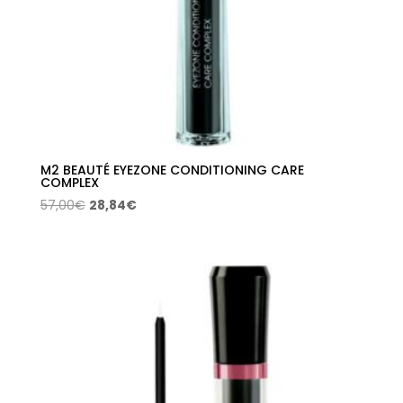
M2 BEAUTÉ EYEZONE CONDITIONING CARE
COMPLEX
El
El
57,00
€
28,84
€
precio
precio
original
actual
era:
es:
57,00€.
28,84€.