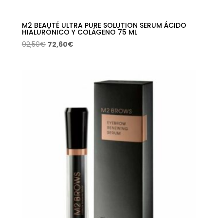
M2 BEAUTÉ ULTRA PURE SOLUTION SERUM ÁCIDO
HIALURÓNICO Y COLÁGENO 75 ML
El
El
92,50
€
72,60
€
precio
precio
original
actual
era:
es:
92,50€.
72,60€.