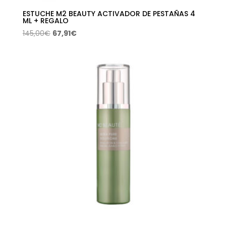
ESTUCHE M2 BEAUTY ACTIVADOR DE PESTAÑAS 4
ML + REGALO
El
El
145,00
€
67,91
€
precio
precio
original
actual
era:
es:
145,00€.
67,91€.