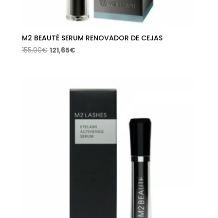
M2 BEAUTÉ SERUM RENOVADOR DE CEJAS
El
El
155,00
€
121,65
€
precio
precio
original
actual
era:
es:
155,00€.
121,65€.