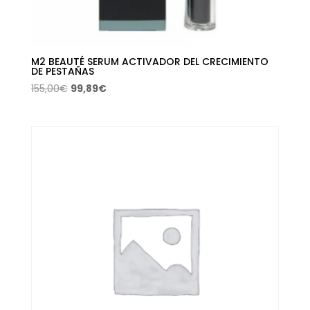
M2 BEAUTÉ SERUM ACTIVADOR DEL CRECIMIENTO
DE PESTAÑAS
El
El
155,00
€
99,89
€
precio
precio
original
actual
era:
es:
155,00€.
99,89€.