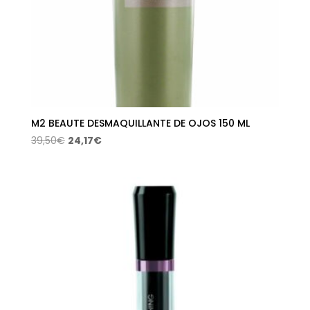
M2 BEAUTE DESMAQUILLANTE DE OJOS 150 ML
El
El
39,50
€
24,17
€
precio
precio
original
actual
era:
es:
39,50€.
24,17€.