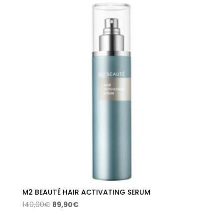
M2 BEAUTÉ HAIR ACTIVATING SERUM
El
El
140,00
€
89,90
€
precio
precio