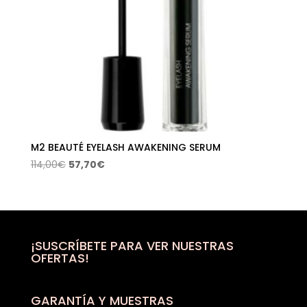
M2 BEAUTÉ EYELASH AWAKENING SERUM
El
El
114,00
€
57,70
€
precio
precio
original
actual
era:
es:
114,00€.
57,70€.
¡SUSCRÍBETE PARA VER NUESTRAS
OFERTAS!
GARANTÍA Y MUESTRAS