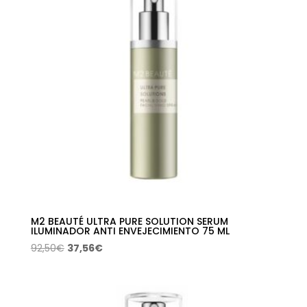
M2 BEAUTÉ ULTRA PURE SOLUTION SERUM
ILUMINADOR ANTI ENVEJECIMIENTO 75 ML
El
El
92,50
€
37,56
€
precio
precio
original
actual
era:
es: