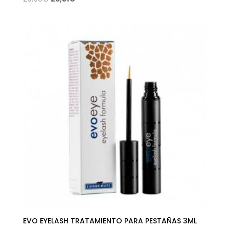
precio
precio
original
actual
era:
es:
29,90€.
23,51€.
EVO EYELASH TRATAMIENTO PARA PESTAÑAS 3ML