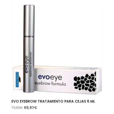
original
actual
era:
es:
6,95€.
4,90€.
EVO EYEBROW TRATAMIENTO PARA CEJAS 6 ML
El
El
71,30
€
69,97
€
precio
precio