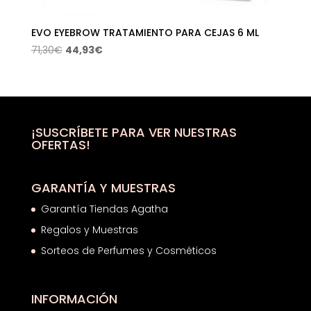
EVO EYEBROW TRATAMIENTO PARA CEJAS 6 ML
El
El
71,30
€
44,93
€
precio
precio
original
actual
era:
es:
71,30€.
44,93€.
¡SUSCRÍBETE PARA VER NUESTRAS
OFERTAS!
GARANTÍA Y MUESTRAS
Garantía Tiendas Agatha
Regalos y Muestras
Sorteos de Perfumes y Cosméticos
INFORMACIÓN