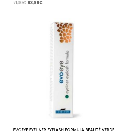
El
El
71,30
€
63,85
€
precio
precio
original
actual
era:
es:
71,30€.
63,85€.
EVOEYE EYELINER EYELASH FORMULA BEAUTÉ VERDE