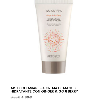
era:
es:
22,50€.
21,01€.
ARTDECO ASIAN SPA CREMA DE MANOS
HIDRATANTE CON GINGER & GOJI BERRY
El
El
6,95
€
4,90
€
precio
precio