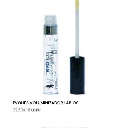
EVOLIPS VOLUMINIZADOR LABIOS
El
El
22,50
€
21,01
€
precio
precio
original
actual