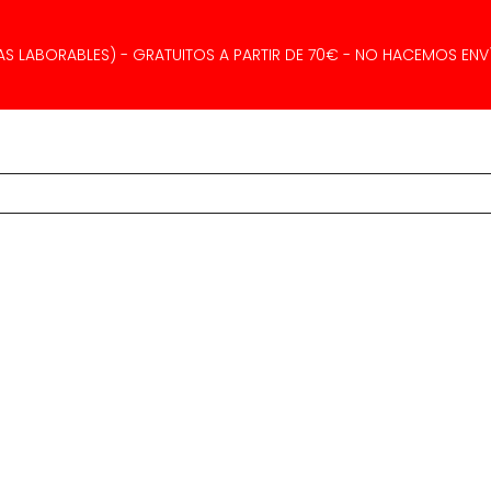
AS LABORABLES) - GRATUITOS A PARTIR DE 70€ - NO HACEMOS ENVÍ