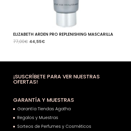
ELIZABETH ARDEN PRO REPLENISHING MASCARILLA
El
El
77,00
€
44,55
€
precio
precio
original
actual
era:
es:
77,00€.
44,55€.
¡SUSCRÍBETE PARA VER NUESTRAS
OFERTAS!
GARANTÍA Y MUESTRAS
Garantía Tiendas Agatha
Regalos y Muestras
Sorteos de Perfumes y Cosméticos