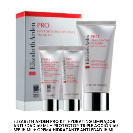
original
actual
era:
es:
44,00€.
28,21€.
ELIZABETH ARDEN PRO KIT HYDRATING LIMPIADOR
ANTI EDAD 50 ML + PROTECTOR TRIPLE ACCIÓN 50
SPF 15 ML + CREMA HIDRATANTE ANTI EDAD 15 ML