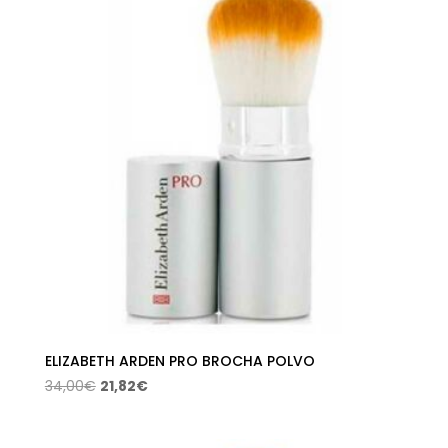
22,00€.
14,07€.
ELIZABETH ARDEN PRO BROCHA POLVO
El
El
34,00
€
21,82
€
precio
precio
original
actual