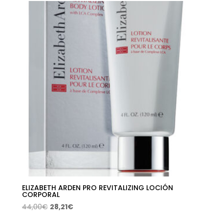
era:
es:
28,00€.
17,94€.
ELIZABETH ARDEN PRO REVITALIZING LOCIÓN
CORPORAL
El
El
44,00
€
28,21
€
precio
precio