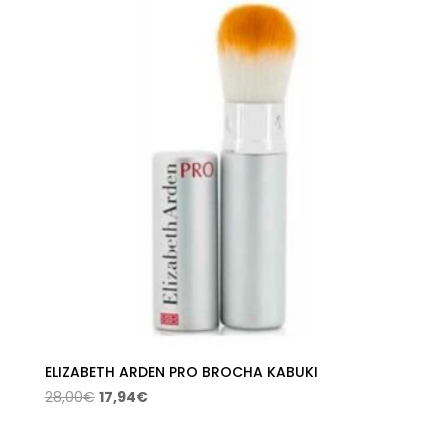
era:
es:
34,00€.
21,82€.
ELIZABETH ARDEN PRO BROCHA KABUKI
El
El
28,00
€
17,94
€
precio
precio
original
actual