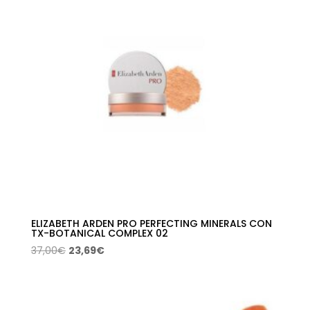
ELIZABETH ARDEN PRO PERFECTING MINERALS CON
TX-BOTANICAL COMPLEX 02
El
El
37,00
€
23,69
€
precio
precio
original
actual
era:
es: