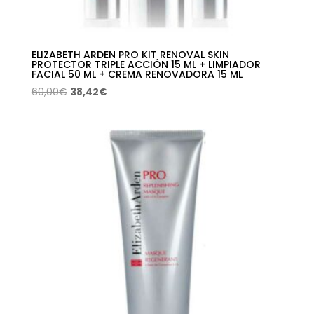
ELIZABETH ARDEN PRO KIT RENOVAL SKIN
PROTECTOR TRIPLE ACCIÓN 15 ML + LIMPIADOR
FACIAL 50 ML + CREMA RENOVADORA 15 ML
El
El
60,00
€
38,42
€
precio
precio
original
actual
era:
es:
60,00€.
38,42€.