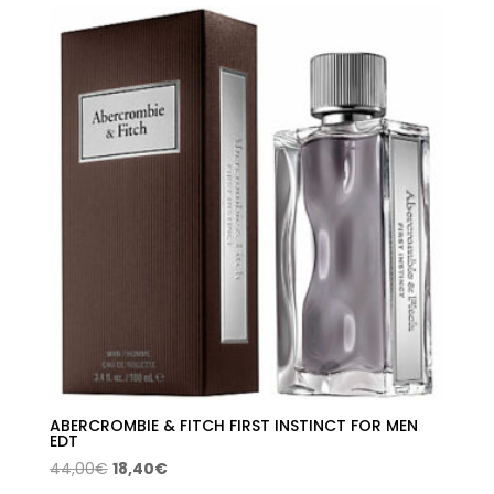
era:
es:
82,00€.
32,03€.
ABERCROMBIE & FITCH FIRST INSTINCT FOR MEN
EDT
El
El
44,00
€
18,40
€
precio
precio