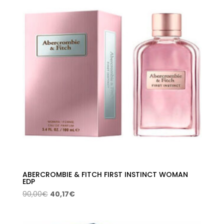
90,00€.
24,90€.
ABERCROMBIE & FITCH FIRST INSTINCT WOMAN
EDP
El
El
90,00
€
40,17
€
precio
precio
original
actual