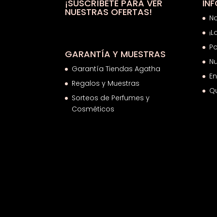
31,34€
¡SUSCRÍBETE PARA VER
IN
NUESTRAS OFERTAS!
N
¡L
Po
GARANTÍA Y MUESTRAS
Nu
Garantía Tiendas Agatha
En
Regalos y Muestras
Q
Sorteos de Perfumes y
Cosméticos