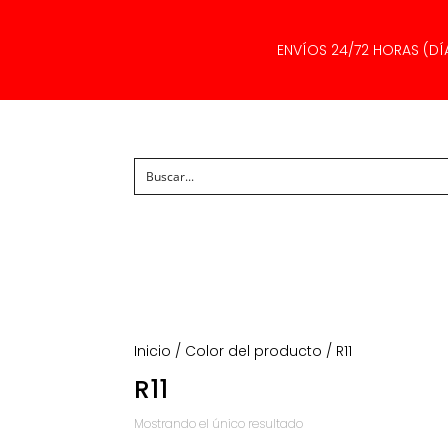
ENVÍOS 24/72 HORAS (DÍ
Inicio
/ Color del producto / R11
R11
Mostrando el único resultado