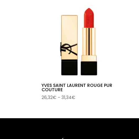
YVES SAINT LAURENT ROUGE PUR
COUTURE
Rango
26,32
€
-
31,34
€
de
precios:
desde
26,32€
hasta