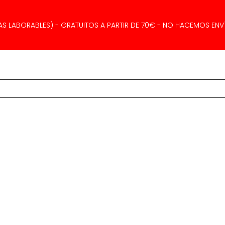
AS LABORABLES) - GRATUITOS A PARTIR DE 70€ - NO HACEMOS ENVÍ