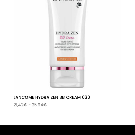
LANCOME HYDRA ZEN BB CREAM 030
Rango
21,42
€
-
25,94
€
de
precios:
desde
21,42€