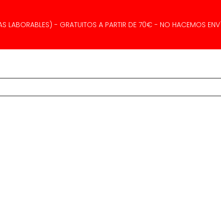
AS LABORABLES) - GRATUITOS A PARTIR DE 70€ - NO HACEMOS ENVÍ