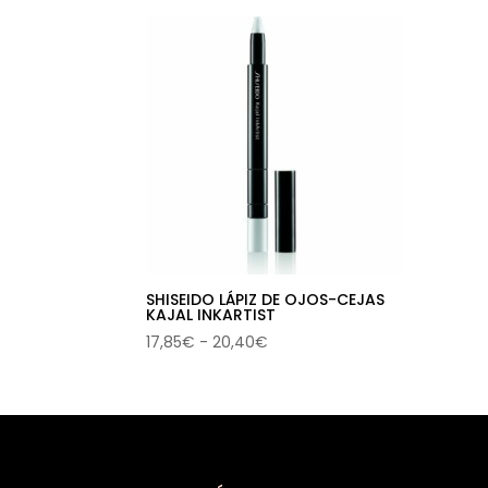
SHISEIDO LÁPIZ DE OJOS-CEJAS
KAJAL INKARTIST
Rango
17,85
€
-
20,40
€
de
precios:
desde
17,85€
hasta