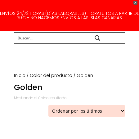
X
ENVÍOS 24/72 HORAS (DÍAS LABORABLES) - GRATUITOS A PARTIR DE
70€ - NO HACEMOS ENVÍOS A LAS ISLAS CANARIAS
Buscar...
Inicio
/ Color del producto / Golden
Golden
Mostrando el único resultado