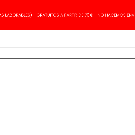
AS LABORABLES) - GRATUITOS A PARTIR DE 70€ - NO HACEMOS ENVÍ