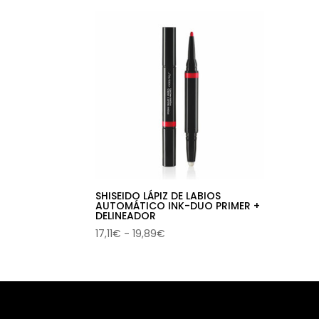
SHISEIDO LÁPIZ DE LABIOS
AUTOMÁTICO INK-DUO PRIMER +
DELINEADOR
Rango
17,11
€
-
19,89
€
de
precios:
desde
17,11€
hasta