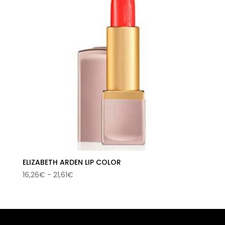
ELIZABETH ARDEN LIP COLOR
Rango
16,26
€
-
21,61
€
de
precios:
desde
16,26€