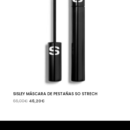
SISLEY MÁSCARA DE PESTAÑAS SO STRECH
El
El
66,00
€
46,20
€
precio
precio
original
actual
era:
es:
66,00€.
46,20€.