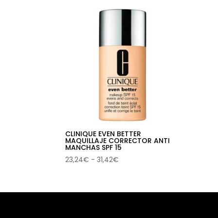
CLINIQUE EVEN BETTER
MAQUILLAJE CORRECTOR ANTI
MANCHAS SPF 15
Rango
23,24
€
-
31,42
€
de
precios:
desde
23,24€
hasta