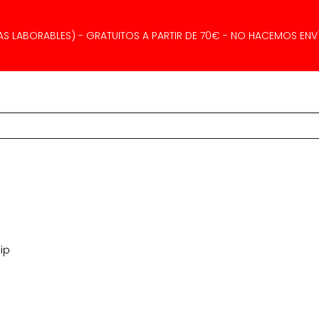
AS LABORABLES) - GRATUITOS A PARTIR DE 70€ - NO HACEMOS ENVÍ
ip