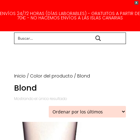
X
ENVÍOS 24/72 HORAS (DÍAS LABORABLES) - GRATUITOS A PARTIR DE
70€ - NO HACEMOS ENVÍOS A LAS ISLAS CANARIAS
Buscar...
Inicio
/ Color del producto / Blond
Blond
Mostrando el único resultado