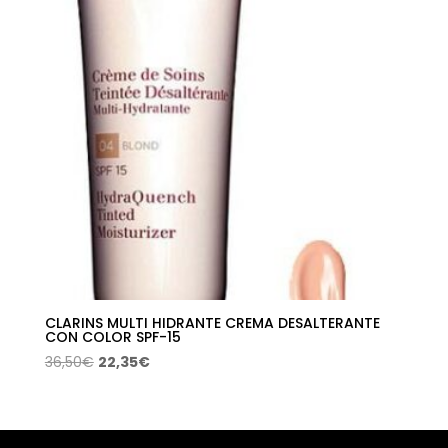
CLARINS MULTI HIDRANTE CREMA DESALTERANTE
CON COLOR SPF-15
El
El
36,50
€
22,35
€
precio
precio
original
actual
era:
es: