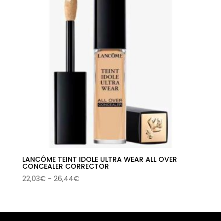
LANCÔME TEINT IDOLE ULTRA WEAR ALL OVER
CONCEALER CORRECTOR
Rango
22,03
€
-
26,44
€
de
precios:
desde