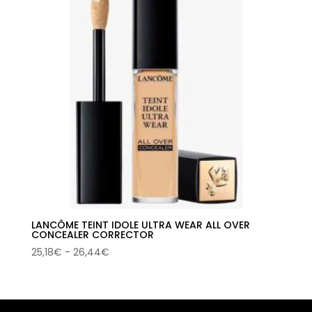
LANCÔME TEINT IDOLE ULTRA WEAR ALL OVER
CONCEALER CORRECTOR
Rango
25,18
€
-
26,44
€
de
precios:
desde