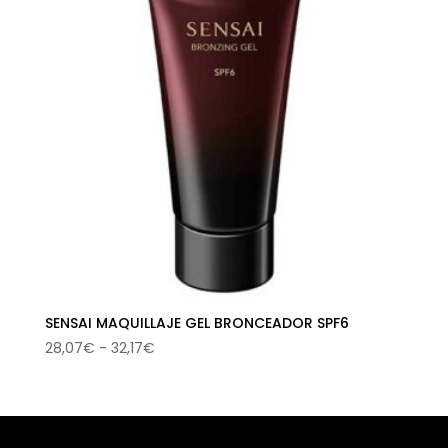
SENSAI MAQUILLAJE GEL BRONCEADOR SPF6
Rango
28,07
€
-
32,17
€
de
precios:
desde
28,07€