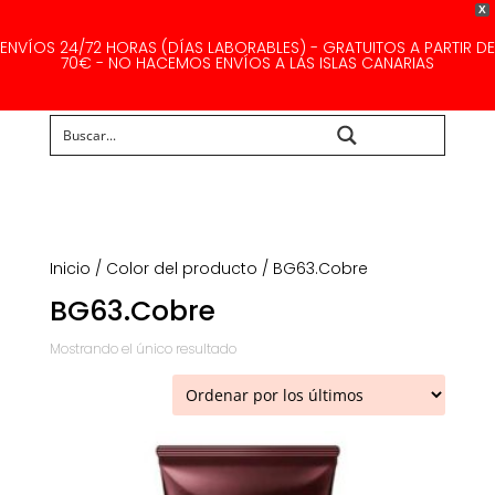
X
ENVÍOS 24/72 HORAS (DÍAS LABORABLES) - GRATUITOS A PARTIR DE
70€ - NO HACEMOS ENVÍOS A LAS ISLAS CANARIAS
Buscar...
Inicio
/ Color del producto / BG63.Cobre
BG63.Cobre
Mostrando el único resultado