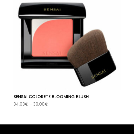
SENSAI COLORETE BLOOMING BLUSH
Rango
34,03
€
-
39,00
€
de
precios:
desde
34,03€