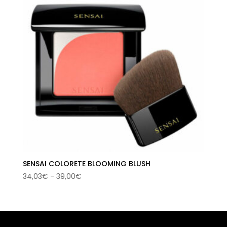
SENSAI COLORETE BLOOMING BLUSH
Rango
34,03
€
-
39,00
€
de
precios:
desde
34,03€