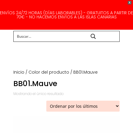
X
ENVÍOS 24/72 HORAS (DÍAS LABORABLES) - GRATUITOS A PARTIR DE
70€ - NO HACEMOS ENVÍOS A LAS ISLAS CANARIAS
Buscar...
Inicio
/ Color del producto / BB01.Mauve
BB01.Mauve
Mostrando el único resultado