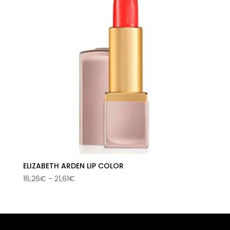
ELIZABETH ARDEN LIP COLOR
Rango
16,26
€
-
21,61
€
de
precios:
desde
16,26€