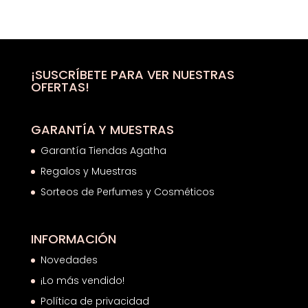
precio
precio
original
actual
era:
es:
9,99€.
7,45€.
¡SUSCRÍBETE PARA VER NUESTRAS
OFERTAS!
GARANTÍA Y MUESTRAS
Garantía Tiendas Agatha
Regalos y Muestras
Sorteos de Perfumes y Cosméticos
INFORMACIÓN
Novedades
¡Lo más vendido!
Política de privacidad