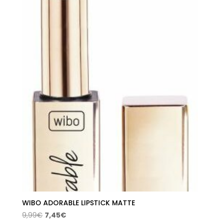
WIBO ADORABLE LIPSTICK MATTE
El
El
9,99
€
7,45
€