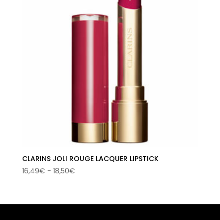
CLARINS JOLI ROUGE LACQUER LIPSTICK
Rango
16,49
€
-
18,50
€
de
precios:
desde
16,49€