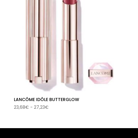
LANCÔME IDÔLE BUTTERGLOW
Rango
23,68
€
-
27,23
€
de
precios:
desde
23,68€