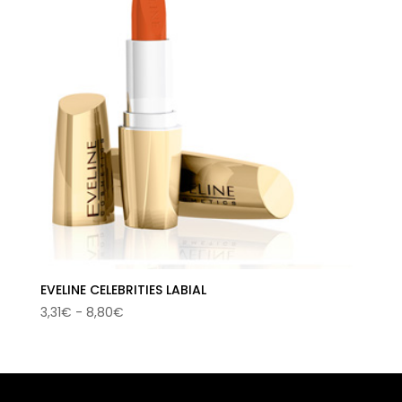
EVELINE CELEBRITIES LABIAL
Rango
3,31
€
-
8,80
€
de
precios:
desde
3,31€