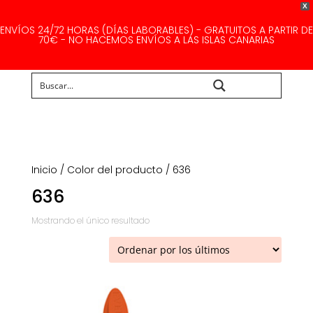
X
ENVÍOS 24/72 HORAS (DÍAS LABORABLES) - GRATUITOS A PARTIR DE
70€ - NO HACEMOS ENVÍOS A LAS ISLAS CANARIAS
Buscar...
Inicio
/ Color del producto / 636
636
Mostrando el único resultado