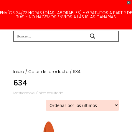
X
ENVÍOS 24/72 HORAS (DÍAS LABORABLES) - GRATUITOS A PARTIR DE
70€ - NO HACEMOS ENVÍOS A LAS ISLAS CANARIAS
Buscar...
Inicio
/ Color del producto / 634
634
Mostrando el único resultado