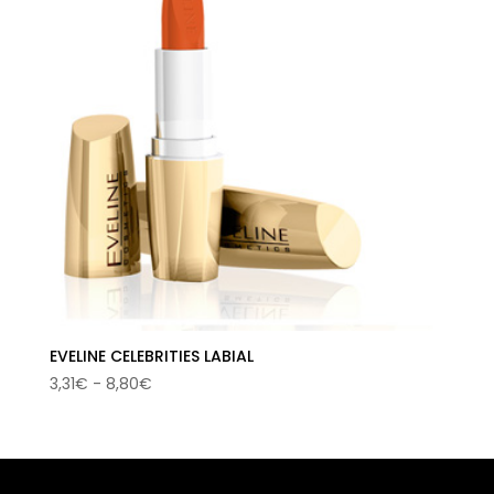
EVELINE CELEBRITIES LABIAL
Rango
3,31
€
-
8,80
€
de
precios:
desde
3,31€